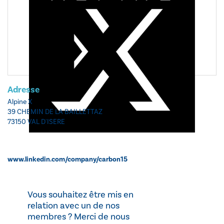
Adresse
Alpine X
39 CHEMIN DE LA BAILLETTAZ
73150 VAL D'ISERE
www.linkedin.com/company/carbon15
Vous souhaitez être mis en
relation avec un de nos
membres ? Merci de nous