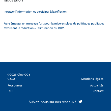
Motivation
Partager l'information et participer à la réflexion.
Faire émerger un message fort pour la mise en place de politiques publiques
favorisant la réduction + l'élimination du CO2.
©2026 Club CO
2
C.G.U.
Mentions légales
Ressources
Actualités
FAQ
Contact
Suivez-nous sur nos réseaux !