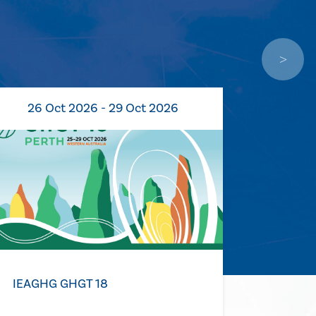
26 Oct 2026 - 29 Oct 2026
02 N
IEAGHG GHGT 18
GET 20
Storag