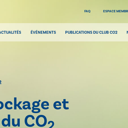
FAQ
ESPACE MEMB
ACTUALITÉS
ÉVÉNEMENTS
PUBLICATIONS DU CLUB CO2
2
ockage et
n du CO
2