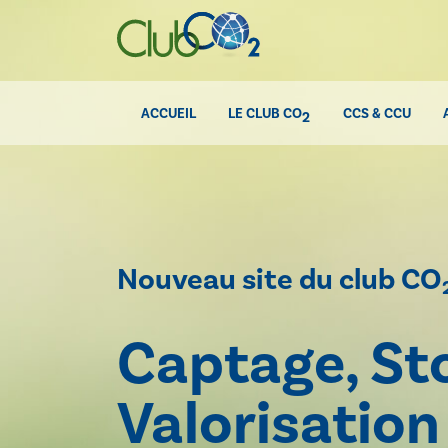
ACCUEIL
LE CLUB CO
CCS & CCU
2
Nouveau site du club CO
Captage, St
Valorisatio