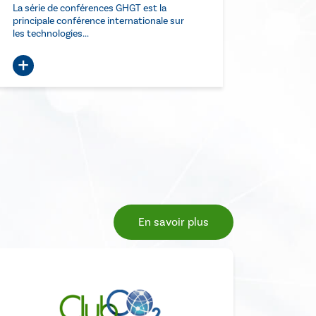
La série de conférences GHGT est la
Véritable 
principale conférence internationale sur
d'innovat
les technologies...
pour...
+
+
En savoir plus