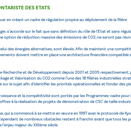
NTARISTE DES ETATS
uer en créant un cadre de régulation propice au déploiement de la filière
r, s’accorde sur le fait que sans définition du rôle de l’Etat et sans régul
option de réduction massive des émissions de CO2, ne seront pas réuni
lui des énergies alternatives, sont élevés. Afin de maintenir une compéti
ements doivent mettre en place une architecture financière compatible avec l
 de Recherche et de Développement depuis 2001 et 2005 respectivement, po
age et Valorisation du CO2 comme l’une des 18 filières industrielles stra
sur le sujet afin d’identifier les priorités opérationnelles et fonder des p
 croissance et la compétitivité sont portés par les Programmes-cadre pou
ffres à la réalisation de projets de démonstration de CSC de taille industri
 qui a commencé à se mettre en œuvre en 1997 avec le protocole de Kyot
 Cependant de nombreux obstacles restent à franchir avant que tous les pa
a l’enjeu majeur du XXIème siècle.