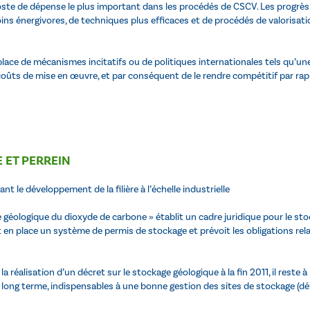
ste de dépense le plus important dans les procédés de CSCV. Les progrès 
ins énergivores, de techniques plus efficaces et de procédés de valorisatio
n place de mécanismes incitatifs ou de politiques internationales tels qu
s coûts de mise en œuvre, et par conséquent de le rendre compétitif par r
 ET PERREIN
ant le développement de la filière à l’échelle industrielle
e géologique du dioxyde de carbone » établit un cadre juridique pour le sto
en place un système de permis de stockage et prévoit les obligations relati
a réalisation d’un décret sur le stockage géologique à la fin 2011, il reste
 long terme, indispensables à une bonne gestion des sites de stockage (défi