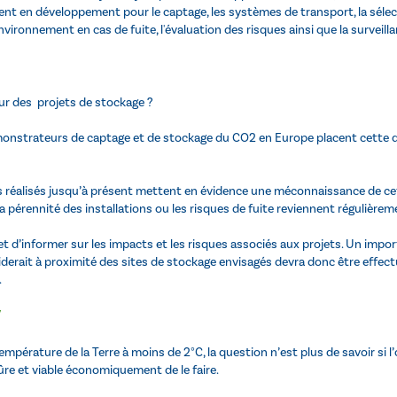
t en développement pour le captage, les systèmes de transport, la sélecti
nvironnement en cas de fuite, l'évaluation des risques ainsi que la surveill
ur des projets de stockage ?
émonstrateurs de captage et de stockage du CO2 en Europe placent cette
es réalisés jusqu’à présent mettent en évidence une méconnaissance de ce
a pérennité des installations ou les risques de fuite reviennent régulièrem
t d’informer sur les impacts et les risques associés aux projets. Un import
siderait à proximité des sites de stockage envisagés devra donc être effe
.
V
température de la Terre à moins de 2°C, la question n’est plus de savoir si
sûre et viable économiquement de le faire.