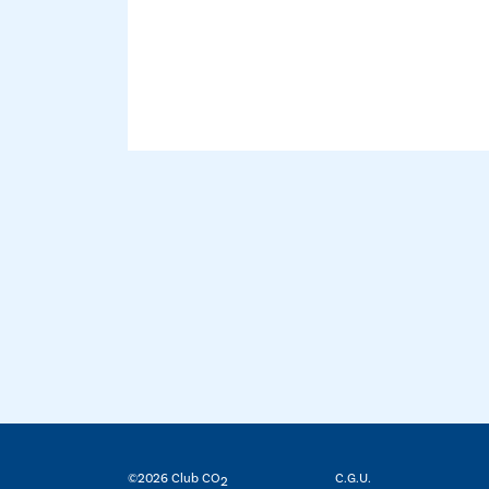
©2026 Club CO
C.G.U.
2